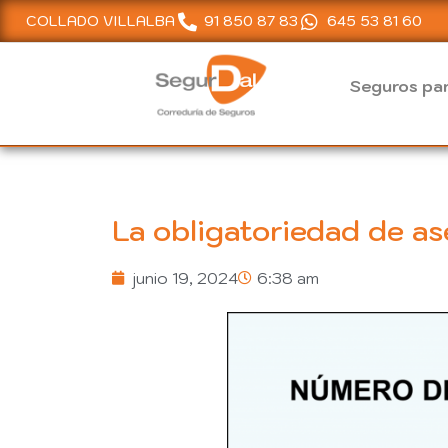
COLLADO VILLALBA
91 850 87 83
645 53 81 60
Saltar
al
Seguros par
contenido
La obligatoriedad de as
junio 19, 2024
6:38 am