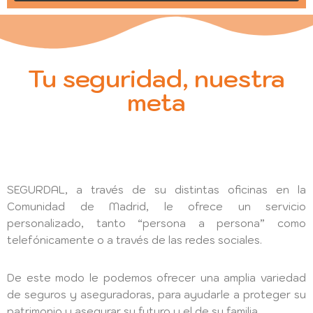
VALDEMORO
BALIZA V16 –
OBLIGATORIA
Tu seguridad, nuestra
PARA
meta
CIRCULAR
SEGURDAL, a través de su distintas oficinas en la
Comunidad de Madrid, le ofrece un servicio
personalizado, tanto “persona a persona” como
telefónicamente o a través de las redes sociales.
De este modo le podemos ofrecer una amplia variedad
de seguros y aseguradoras, para ayudarle a proteger su
patrimonio y asegurar su futuro y el de su familia.