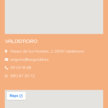
VALDEMORO
Paseo de los Hoteles, 2 28341 Valdemoro
seguros@segurdal.es
911 04 18 86
680 67 30 72