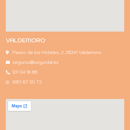
VALDEMORO
Paseo de los Hoteles, 2 28341 Valdemoro
seguros@segurdal.es
911 04 18 86
680 67 30 72